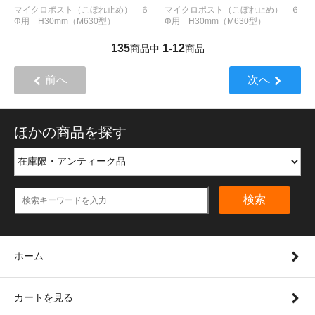
マイクロポスト（こぼれ止め） ６
マイクロポスト（こぼれ止め） ６
Φ用 H30mm（M630型）
Φ用 H30mm（M630型）
135
1
12
商品中
-
商品
前へ
次へ
ほかの商品を探す
検索
ホーム
カートを見る