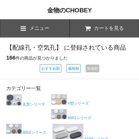
金物のCHOBEY
メニュー
カートを見る
【配線孔・空気孔】 に登録されている商品
166
件の商品が見つかりました
おすすめ順
価格順
新着順
カテゴリー一覧
V型シリーズ
丸型シリーズ
8001シリーズ
8002シリーズ
S165シリーズ