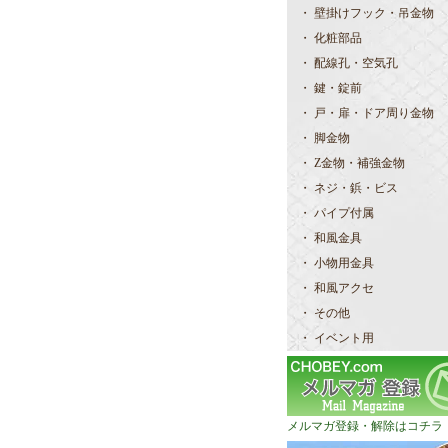
・ 壁掛けフック・吊金物
・ 化粧部品
・ 配線孔・空気孔
・ 鍵・錠前
・ 戸・扉・ドア周り金物
・ 脚金物
・ Z金物・補強金物
・ ネジ・鋲・ビス
・ パイプ付属
・ 和風金具
・ 小物用金具
・ 和風アクセ
・ その他
・ イベント用
メルマガ登録・解除はコチラ