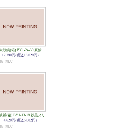
太鼓鋲(箱) BY1-24-30 真鍮
12,390円(税込13,629円)
鋲（箱入）
鼓鋲(箱) BY1-13-19 鉄黒ヌリ
4,620円(税込5,082円)
鋲（箱入）