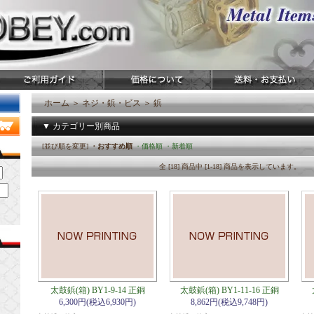
ホーム
＞
ネジ・鋲・ビス
＞
鋲
▼ カテゴリー別商品
[並び順を変更]
・おすすめ順
・価格順
・新着順
全 [18] 商品中 [1-18] 商品を表示しています。
太鼓鋲(箱) BY1-9-14 正銅
太鼓鋲(箱) BY1-11-16 正銅
6,300円(税込6,930円)
8,862円(税込9,748円)