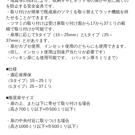
・地震等の揺れにより、収納キャビネット等の扉が不意に開くの
を防止する安全金具です。
・取り付けが簡単で既成扉のツマミを取り替えてラッチ機能を持
たせることができます。
・ツマミの取り付けは受け座取り付け面から17から37ミリの範
疇で取り付けが可能です。
・扉厚に応じてSタイプ（15～25mm）とLタイプ（25～
37mm）とがあります。
・扉がカブセ使用、インセット使用のどちらにも使用できます。
（但し、インセット使用は別途戸当たりが必要です）
・パッキン扉にも使用可能です。（パッキン厚５ミリまで）
■仕様
・適応扉厚保
（Sタイプ）15～25ミリ
（Lタイプ）25～37ミリ
■推奨扉サイズ
・扉の上、または下に寄せて取り付ける場合
（高さ700ミリ以下×巾500ミリ以下）
・扉の中央付近に取りつける場合
（高さ1000ミリ以下×巾500ミリ以下）