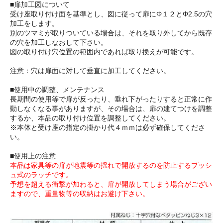
■扉加工図について
受け座取り付け面を基準とし、図に従って扉にΦ１２とΦ2.5の穴
加工をします。
別のツマミが取りついている場合は、それを取り外してから既存
の穴を加工しなおして下さい。
図の取り付け穴位置の範囲内であれば取り換えが可能です。
注意：穴は扉面に対して垂直に加工してください。
■使用中の調整、メンテナンス
長期間の使用等で扉が反ったり、垂れ下がったりすると正常に作
動しなくなる事がありますが、その場合は、扉の建てつけを調整
するか、本品の取り付け位置を調整してください。
※本体と受け座の指定の掛かり代４ｍｍは必ず確保してくださ
い。
■使用上の注意
本品は家具等の扉が地震等の揺れで開放するのを防止するプッシ
ュ式のラッチです。
予想を超える衝撃が加わると、扉が開放してしまう場合がござい
ますので、重量物等の収納はお避け下さい。