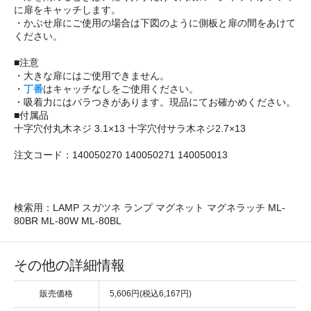
に扉をキャッチします。
・かぶせ扉にご使用の場合は下図のように側板と扉の間をあけて
ください。
■注意
・大きな扉にはご使用できません。
・
丁番
はキャッチなしをご使用ください。
・吸着力にはバラつきがあります。現品にてお確かめください。
■付属品
十字穴付丸木ネジ 3.1×13 十字穴付サラ木ネジ2.7×13
注文コード：140050270 140050271 140050013
検索用：LAMP スガツネ ランプ マグネット マグネラッチ ML-
80BR ML-80W ML-80BL
その他の詳細情報
販売価格
5,606円(税込6,167円)