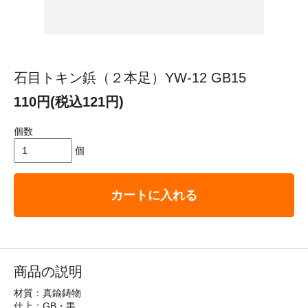
石目トキン鋲（２本足）YW-12 GB15
110円(税込121円)
個数
個
カートに入れる
商品の説明
材質：真鍮鋳物
仕上：GB・黒