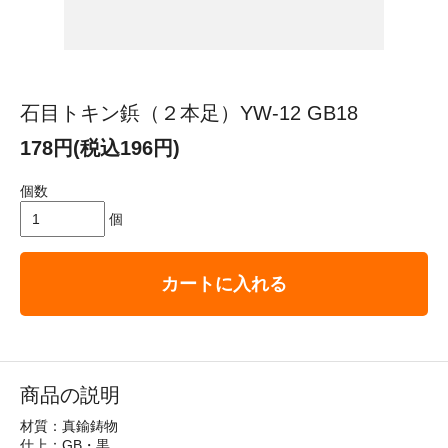
石目トキン鋲（２本足）YW-12 GB18
178円(税込196円)
個数
個
カートに入れる
商品の説明
材質：真鍮鋳物
仕上：GB・黒