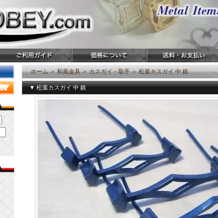
ホーム
＞
和風金具
＞
カスガイ・取手
＞
松葉カスガイ 中 銀
▼ 松葉カスガイ 中 銀