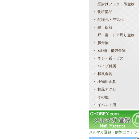
・ 壁掛けフック・吊金物
・ 化粧部品
・ 配線孔・空気孔
・ 鍵・錠前
・ 戸・扉・ドア周り金物
・ 脚金物
・ Z金物・補強金物
・ ネジ・鋲・ビス
・ パイプ付属
・ 和風金具
・ 小物用金具
・ 和風アクセ
・ その他
・ イベント用
メルマガ登録・解除はコチラ