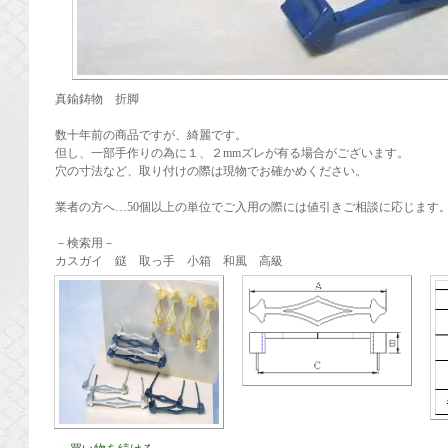
真鍮鋳物 折脚
数十年前の商品ですが、綺麗です。
但し、一部手作りの為に１、２mmズレが有る場合がございます。
穴の寸法など、取り付けの際は現物でお確かめください。
業者の方へ…50個以上の単位でご入用の際には値引きご相談に応じます
－検索用－
カスガイ 鎹 取っ手 小箱 和風 高級