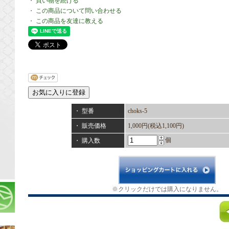
・
買い物を続ける
・
この商品について問い合わせる
・
この商品を友達に教える
・ 型番
choks-5
・ 販売価格
1,000円(税込1,100円)
個
・ 購入数
※クリックだけでは購入になりません。