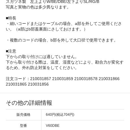
スガツネ製 左上よりW/BE/DBE/左下よりSL/RG/B
写真と実物の色は多少異なります。
■特長
・細いコードまたはケーブルの場合、a部を外してご使用くださ
い。（a部はb部蓋裏面にさしておけます。）
・複数のコードの場合、b部を外して大口径で使用できます。
■注意
下からの取り付けには適していません。
下から取り付ける際は、温度、湿度などにより、勘合力が変化す
るため、外れ防止対策をしてください。
注文コード：210031857 210031859 2100318578 210031866
210031865 210031856
その他の詳細情報
販売価格
640円(税込704円)
型番
V60DBE